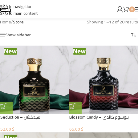
Skip to navigation
0
Skip to main content
Home
/
Store
Showing 1–12 of 20 results
Show sidebar
Blossom Candy – بلوسوم كاندي
Seduction – سيدكشن
52.00 $
65.00 $